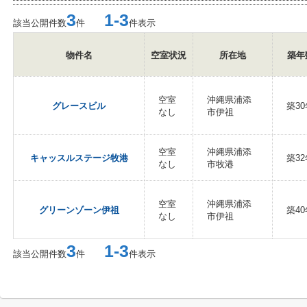
3
1-3
該当公開件数
件
件表示
物件名
空室状況
所在地
築年
空室
沖縄県浦添
グレースビル
築30
なし
市伊祖
空室
沖縄県浦添
キャッスルステージ牧港
築32
なし
市牧港
空室
沖縄県浦添
グリーンゾーン伊祖
築40
なし
市伊祖
3
1-3
該当公開件数
件
件表示