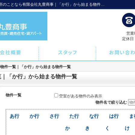
物件一覧｜浦添市の賃貸情報や店舗・事務所のことなら有限会社丸豊商事｜「か行」から始まる物件一覧
営業時
定休日
の物件一覧｜「か行」から始まる物件一覧
覧｜「か行」から始まる物件一覧
物件一覧
空室がある物件のみ表示
物件名で絞り込む
あ行
か行
さ行
た行
な行
は行
ま
か
き
く
け