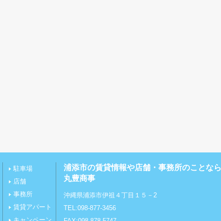
浦添市の賃貸情報や店舗・事務所のことな
駐車場
丸豊商事
店舗
事務所
沖縄県浦添市伊祖４丁目１５－2
賃貸アパート
TEL:098-877-3456
キャンペーン
FAX:098-878-5747