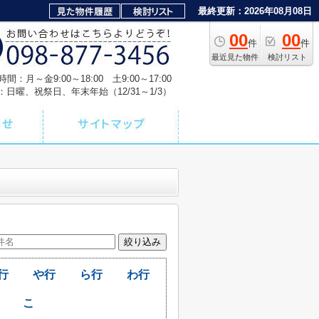
最終更新：2026年08月08日
00
00
件
件
最近見た物件
検討リスト
間：月～金9:00～18:00 土9:00～17:00
：日曜、祝祭日、年末年始（12/31～1/3）
行
や行
ら行
わ行
こ