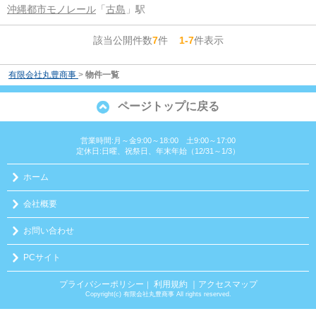
沖縄都市モノレール
「
古島
」駅
該当公開件数
7
件
1-7
件表示
有限会社丸豊商事
>
物件一覧
ページトップに戻る
営業時間:月～金9:00～18:00 土9:00～17:00
定休日:日曜、祝祭日、年末年始（12/31～1/3）
ホーム
会社概要
お問い合わせ
PCサイト
プライバシーポリシー
利用規約
｜アクセスマップ
｜
Copyright(c) 有限会社丸豊商事 All rights reserved.