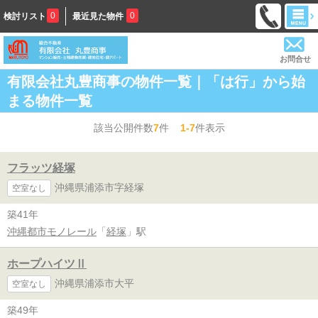
0
0
検討リスト
最近見た物件
お問合せ
有限会社丸豊商事の物件一覧｜「は行」から始
まる物件一覧
該当公開件数
7
件
1-7
件表示
フラッツ経塚
沖縄県浦添市字経塚
空室なし
築41年
沖縄都市モノレール
「
経塚
」駅
ホープハイツⅡ
沖縄県浦添市大平
空室なし
築49年